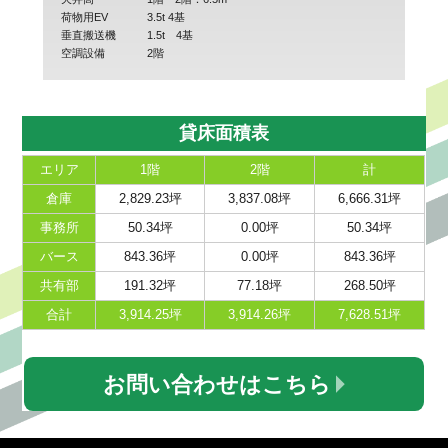
荷物用EV
3.5t 4基
垂直搬送機
1.5t 4基
空調設備
2階
貸床面積表
エリア
1階
2階
計
倉庫
2,829.23坪
3,837.08坪
6,666.31坪
事務所
50.34坪
0.00坪
50.34坪
バース
843.36坪
0.00坪
843.36坪
共有部
191.32坪
77.18坪
268.50坪
合計
3,914.25坪
3,914.26坪
7,628.51坪
お問い合わせはこちら