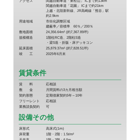
アクセス
関越自動車道「東松山」 ICまで約13km
関越自動車道「花園」 ICまで約21km
上越・北陸新幹線、JR高崎線「熊谷」駅
約2.9km
用途地域
市街化調整区域
建蔽率／容積率 60％／200％
敷地面積
24,356.64m² (約7,367.89坪)
規模構造
1階柱RC造、2階柱S造
・梁S造・折版・床デッキコン
延床面積
25,879.37m² (約7,828.51坪)
竣
工
2025年6月末
賃貸条件
賃
料
応相談
敷
金
月間賃料の3カ月相当額
契約形態
定期借家契約5年～10年
フリーレント
応相談
業務請負契約
可
設備その他
床形式
高床式(1ⅿ)
床荷重
1階・2階：1.5t/m²
天井高
1階・2階：6.5m