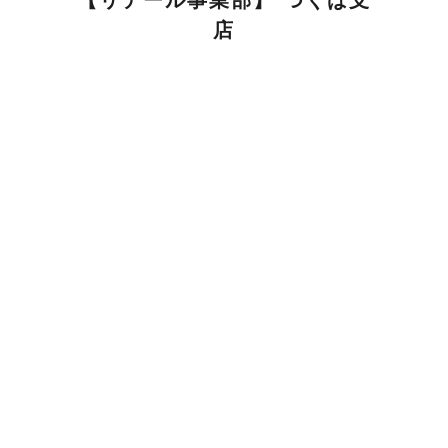
【リテール事業部】 つくば支
店