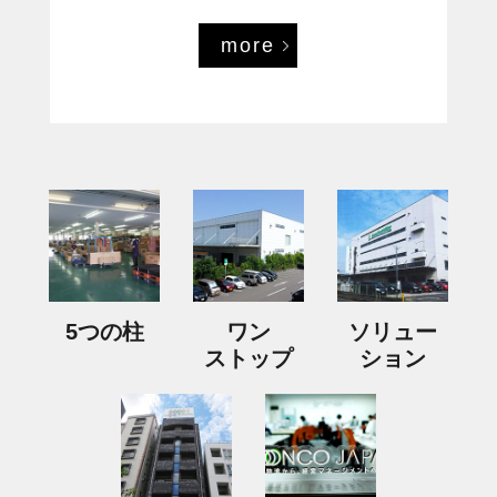
more
5つの柱
ワン
ソリュー
ストップ
ション