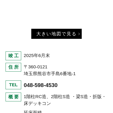
大きい地図で見る
2025年6月末
竣 工
〒360-0121
住 所
埼玉県熊谷市手島6番地-1
048-598-4530
TEL
1階柱RC造、2階柱S造 ・梁S造・折版・
概 要
床デッキコン
延床面積