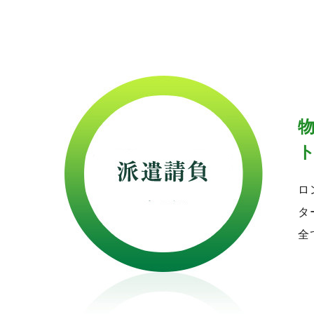
ロ
タ
全